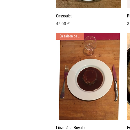
Aperçu rapide
Cassoulet
R
Prix
Pr
42,00 €
3
En saison de chasse
Aperçu rapide
Lièvre à la Royale
E