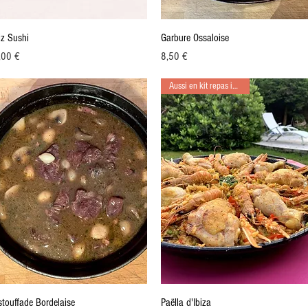
Aperçu rapide
Aperçu rapide
iz Sushi
Garbure Ossaloise
ix
Prix
,00 €
8,50 €
Aussi en kit repas individuel
Aperçu rapide
Aperçu rapide
stouffade Bordelaise
Paëlla d'Ibiza