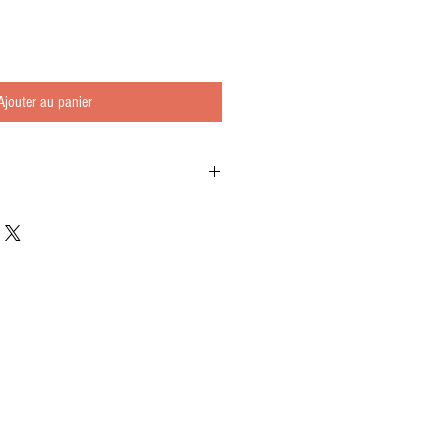
Ajouter au panier
f poumons) et son sang
gnac
ttes Oignons, Ail, Chocolat
ufs
, Baies de genièvre
est, Huile d'olive Bio
, Tym, Laurier