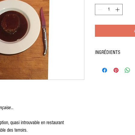
INGRÉDIENTS
Lièvre avec ses abats (sau
Foie gras, Truffe, Cèpes, 
Co
Vin rouge
, Carottes, Echalo
Chair à saucisse (porc), 
Oe
Graisse de canard du Sud-Ou
Sel, Piment d'Espelette AOP
çaise...
eption, quasi introuvable en restaurant 
ble des terroirs.