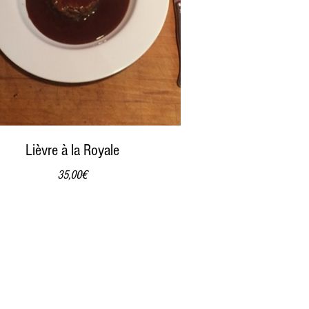
Lièvre à la Royale
Prix
35,00€
Terroir
Terroirs
Poivronnade
Jalles
Tradition
r Jalles, Salaunes