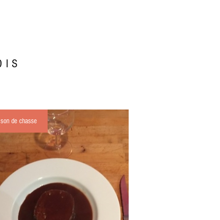
OIS
ison de chasse