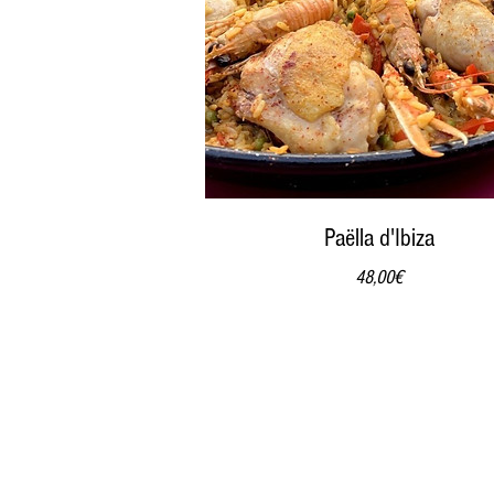
Paëlla d'Ibiza
Prix
48,00€
info@delicesdecisine.fr
06 08 50 79 72
Délice
Délices
Cuisine
Délices de cuisine
Borde
www.delicesdecuisine.fr