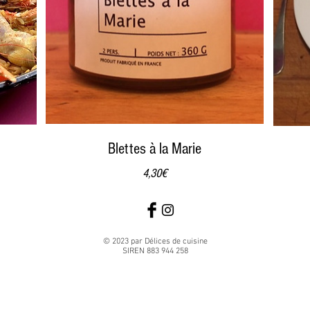
Blettes à la Marie
Prix
4,30€
© 2023 par Délices de cuisine
SIREN 883 944 258
aux Caudéran Mérignac, Saint-Médard-en-Jalles, Saint-Aubin-de-Médoc, Eysines, Le Haillan, Le Taillan Médoc, Mérignac, Martignas su