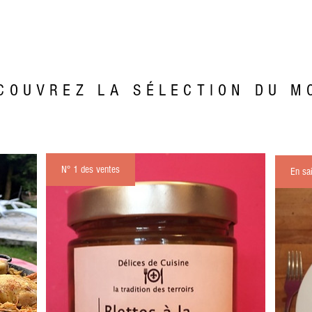
COUVREZ
LA SÉLECTION
DU M
Plats cuisinés Épicerie fine Livraison à domicile
N° 1 des ventes
En sa