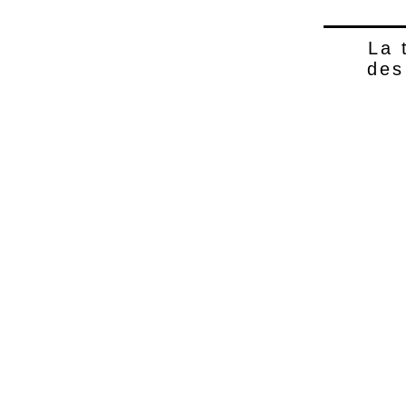
La 
des